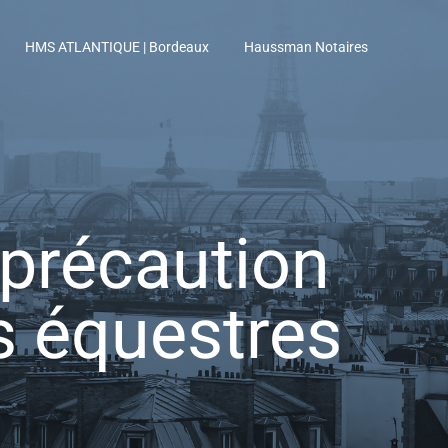
HMS ATLANTIQUE | Bordeaux
Haussman Notaires
 précaution
s équestres