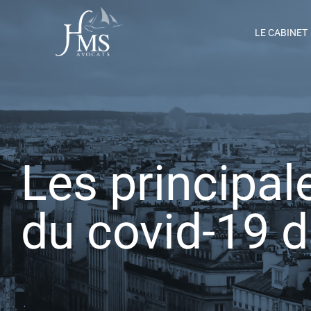
Passer
Panneau de gestion des cookies
au
LE CABINET
contenu
Les principa
du covid-19 d