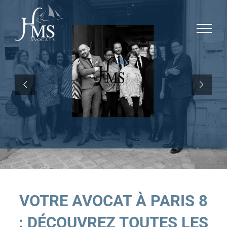
Passer
Panneau de gestion des cookies
au
contenu
VOTRE AVOCAT À PARIS 8
: DÉCOUVREZ TOUTES LES