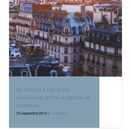
De l’intérêt à agir d’une
association contre un permis de
construire
25 septembre 2019
|
Actualités