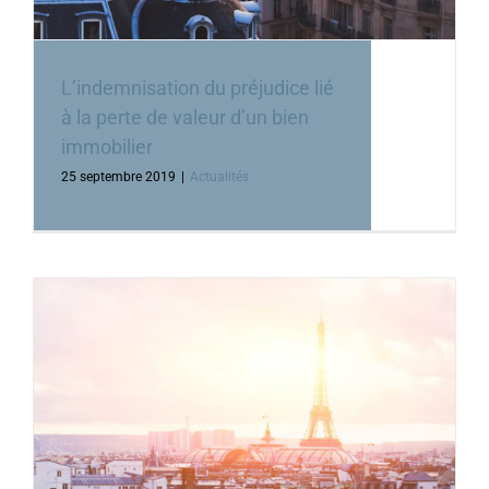
L’indemnisation du préjudice lié
à la perte de valeur d’un bien
immobilier
25 septembre 2019
|
Actualités