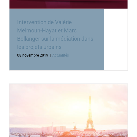
Intervention de Valérie
Meimoun-Hayat et Marc
Bellanger sur la médiation dans
les projets urbains
08 novembre 2019
|
Actualités