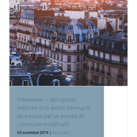
Urbanisme – abrogation
implicite d’un arrêté interruptif
de travaux par un permis de
construire modificatif
05 novembre 2019
|
Actualités