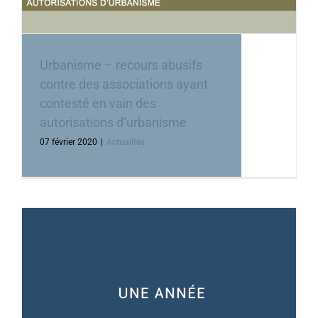
Urbanisme – recours abusifs
contre des associations ayant
contesté en vain des
autorisations d’urbanisme
07 février 2020
|
Actualités