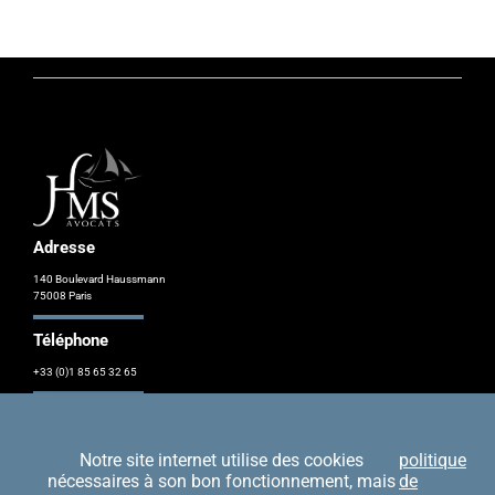
Adresse
140 Boulevard Haussmann
75008 Paris
Téléphone
+33 (0)1 85 65 32 65
Nous contacter
Notre site internet utilise des cookies
politique
nécessaires à son bon fonctionnement, mais
de
Contacter HMS Atlantique