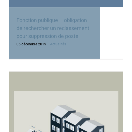
Fonction publique – obligation
de rechercher un reclassement
pour suppression de poste
05 décembre 2019
|
Actualités